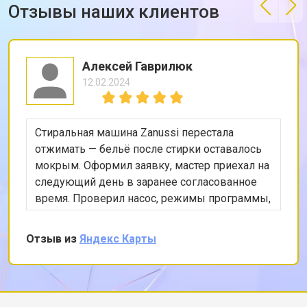
Отзывы наших клиентов
Алексей Гаврилюк
12.02.2024
Стиральная машина Zanussi перестала
отжимать — бельё после стирки оставалось
мокрым. Оформил заявку, мастер приехал на
следующий день в заранее согласованное
время. Проверил насос, режимы программы,
снял заднюю панель и показал, что ремень
частично порвался и проскальзывал.
Отзыв из
Яндекс Карты
Заменил ремень без лишних разговоров,
после чего протестировал в режиме стирки и
убедился, что вращение барабана
корректное. Рассказал, как правильно