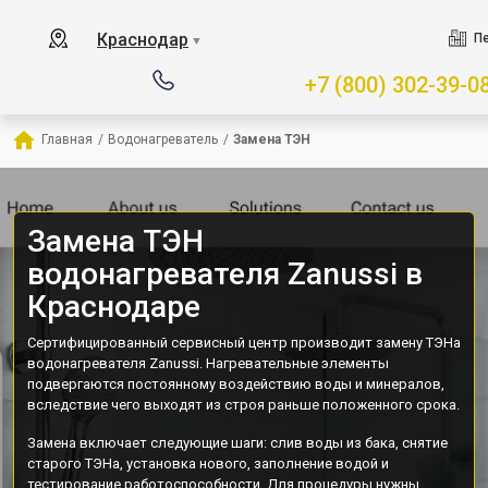
Краснодар
Пе
▼
+7 (800) 302-39-0
Главная
/
Водонагреватель
/
Замена ТЭН
Замена ТЭН
водонагревателя Zanussi в
Краснодаре
Сертифицированный сервисный центр производит замену ТЭНа
водонагревателя Zanussi. Нагревательные элементы
подвергаются постоянному воздействию воды и минералов,
вследствие чего выходят из строя раньше положенного срока.
Замена включает следующие шаги: слив воды из бака, снятие
старого ТЭНа, установка нового, заполнение водой и
тестирование работоспособности. Для процедуры нужны