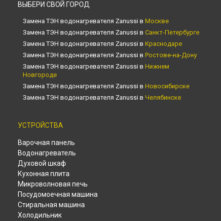
ВЫБЕРИ СВОЙ ГОРОД
Замена ТЭН водонагревателя Zanussi в
Москве
Замена ТЭН водонагревателя Zanussi в
Санкт-Петербурге
Замена ТЭН водонагревателя Zanussi в
Краснодаре
Замена ТЭН водонагревателя Zanussi в
Ростове-на-Дону
Замена ТЭН водонагревателя Zanussi в
Нижнем
Новгороде
Замена ТЭН водонагревателя Zanussi в
Новосибирске
Замена ТЭН водонагревателя Zanussi в
Челябинске
Замена ТЭН водонагревателя Zanussi в
Екатеринбурге
Замена ТЭН водонагревателя Zanussi в
Казани
УСТРОЙСТВА
Замена ТЭН водонагревателя Zanussi в
Уфе
Варочная панель
Замена ТЭН водонагревателя Zanussi в
Воронеже
Водонагреватель
Замена ТЭН водонагревателя Zanussi в
Волгограде
Духовой шкаф
Замена ТЭН водонагревателя Zanussi в
Барнауле
Кухонная плита
Замена ТЭН водонагревателя Zanussi в
Тольятти
Микроволновая печь
Замена ТЭН водонагревателя Zanussi в
Саратове
Посудомоечная машина
Замена ТЭН водонагревателя Zanussi в
Томске
Стиральная машина
Замена ТЭН водонагревателя Zanussi в
Тюмени
Холодильник