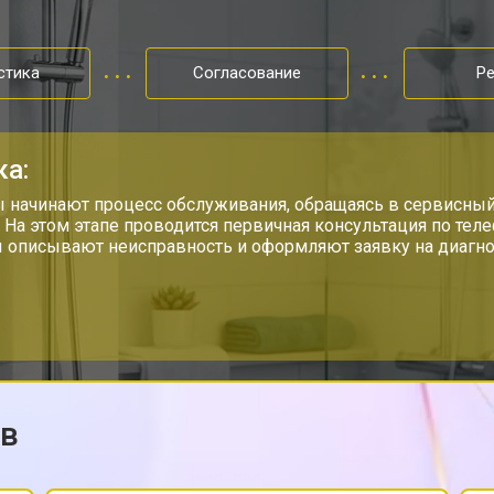
от 70 мин
о
стика
Согласование
Р
от 100 мин
о
ка:
si
от 90 мин
о
 начинают процесс обслуживания, обращаясь в сервисный
. На этом этапе проводится первичная консультация по тел
 описывают неисправность и оформляют заявку на диагно
от 110 мин
о
от 70 мин
о
ов
ры
от 100 мин
о