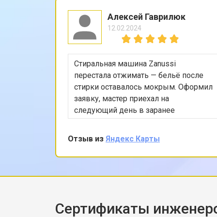
Ремонт платы управления (восстан
Алексей Гаврилюк
12.02.2024
Замена платы управления
Стиральная машина Zanussi
Замена мембраны
перестала отжимать — бельё после
стирки оставалось мокрым. Оформил
заявку, мастер приехал на
следующий день в заранее
согласованное время. Проверил
насос, режимы программы, снял
Отзыв из
Яндекс Карты
заднюю панель и показал, что
ремень частично порвался и
проскальзывал. Заменил ремень без
лишних разговоров, после чего
протестировал в режиме стирки и
убедился, что вращение барабана
Сертификаты инженеро
корректное. Рассказал, как