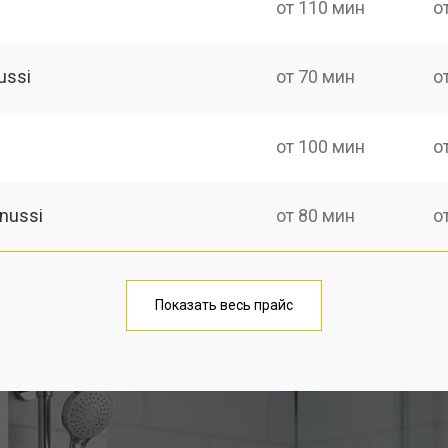
от 110 мин
о
ussi
от 70 мин
о
от 100 мин
о
nussi
от 80 мин
о
на
от 110 мин
о
Показать весь прайс
от 70 мин
о
от 100 мин
о