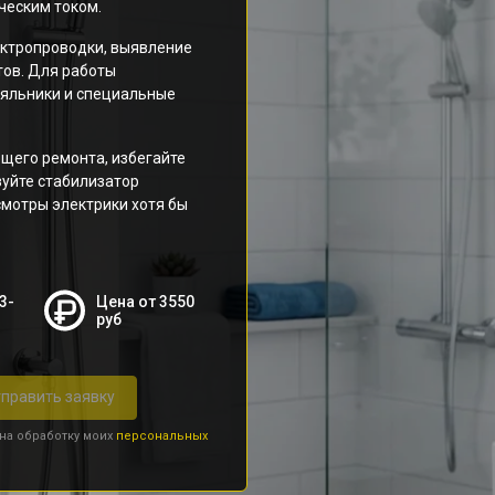
ческим током.
ектропроводки, выявление
ов. Для работы
аяльники и специальные
щего ремонта, избегайте
уйте стабилизатор
мотры электрики хотя бы
3-
Цена от 3550
руб
править заявку
 на обработку моих
персональных