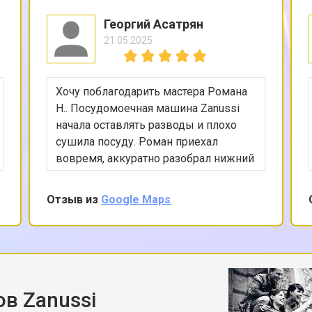
овление)
от 140 мин
о
Георгий Асатрян
21.05.2025
от 70 мин
о
Хочу поблагодарить мастера Романа
от 110 мин
о
Н.. Посудомоечная машина Zanussi
начала оставлять разводы и плохо
сушила посуду. Роман приехал
вовремя, аккуратно разобрал нижний
отсек, проверил циркуляционный
насос, состояние уплотнителей и
Отзыв из
Google Maps
ТЭНа. Проблема оказалась в слабом
напоре из-за частично забитого
распылителя. Мастер не просто
прочистил его, но и показал, почему
это произошло, дал рекомендации по
соли и выбору программ. Работает
в Zanussi
сейчас заметно лучше, чем раньше.