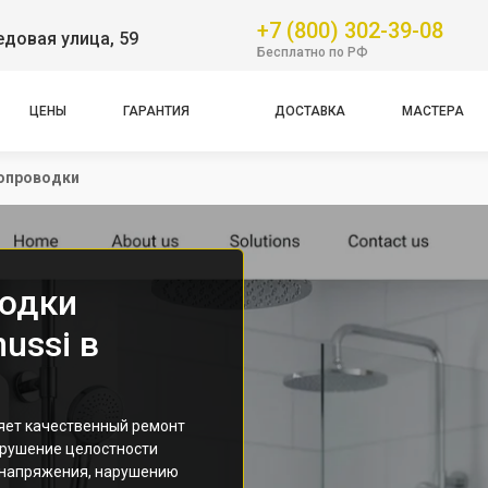
+7 (800) 302-39-08
довая улица, 59
Бесплатно по РФ
ЦЕНЫ
ГАРАНТИЯ
ДОСТАВКА
МАСТЕРА
опроводки
водки
ussi в
яет качественный ремонт
арушение целостности
 напряжения, нарушению