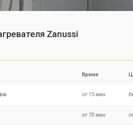
гревателя Zanussi
Время
Ц
ssi
от 15 мин
б
от 70 мин
о