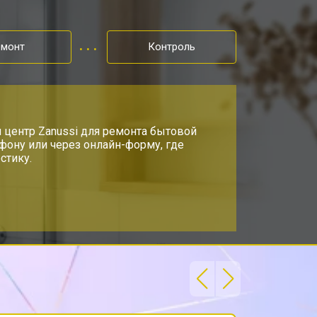
т 3600 ₽
Заказать
емонт
Контроль
т 3550 ₽
Заказать
т 5800 ₽
 центр Zanussi для ремонта бытовой
Заказать
ефону или через онлайн-форму, где
стику.
т 3990 ₽
Заказать
т 3590 ₽
Заказать
т 3500 ₽
Заказать