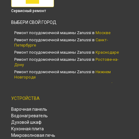
Сервисный ремонт
ВЫБЕРИ СВОЙ ГОРОД
Ремонт посудомоечной машины Zanussi в
Москве
Ремонт посудомоечной машины Zanussi в
Санкт-
Петербурге
Ремонт посудомоечной машины Zanussi в
Краснодаре
Ремонт посудомоечной машины Zanussi в
Ростове-на-
Дону
Ремонт посудомоечной машины Zanussi в
Нижнем
Новгороде
Ремонт посудомоечной машины Zanussi в
Новосибирске
Ремонт посудомоечной машины Zanussi в
Челябинске
УСТРОЙСТВА
Ремонт посудомоечной машины Zanussi в
Екатеринбурге
Ремонт посудомоечной машины Zanussi в
Казани
Варочная панель
Ремонт посудомоечной машины Zanussi в
Уфе
Водонагреватель
Ремонт посудомоечной машины Zanussi в
Воронеже
Духовой шкаф
Ремонт посудомоечной машины Zanussi в
Волгограде
Кухонная плита
Ремонт посудомоечной машины Zanussi в
Барнауле
Микроволновая печь